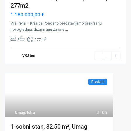
277m2
1.180.000,00 €
Vila Irena – Krasica Ponosno predstavljamo prekrasnu
novogradnju, dizajniranu za one
...
2
3
4
277 m
VRJ tim
Prodajni
Umag
,
Istra
8
1-sobni stan, 82.50 m², Umag