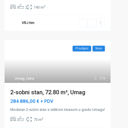
2
3
2
143 m
VRJ tim
Prodajni
Novi
Umag
,
Istra
9
2-sobni stan, 72.80 m², Umag
284.886,00 €
+ PDV
Moderan 2-sobni stan s velikom terasom u gradu Umagu!
2
2
1
73 m