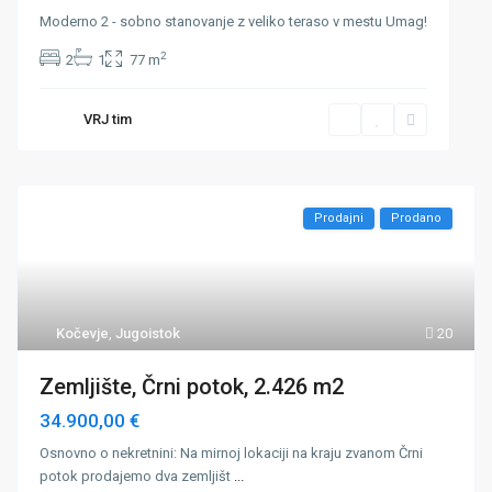
Moderno 2 - sobno stanovanje z veliko teraso v mestu Umag!
2
2
1
77 m
VRJ tim
Prodajni
Prodano
Kočevje
,
Jugoistok
20
Zemljište, Črni potok, 2.426 m2
34.900,00 €
Osnovno o nekretnini: Na mirnoj lokaciji na kraju zvanom Črni
potok prodajemo dva zemljišt
...