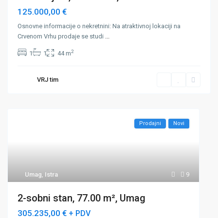
125.000,00 €
Osnovne informacije o nekretnini: Na atraktivnoj lokaciji na
Crvenom Vrhu prodaje se studi
...
2
1
1
44 m
VRJ tim
Prodajni
Novi
Umag
,
Istra
9
2-sobni stan, 77.00 m², Umag
305.235,00 €
+ PDV