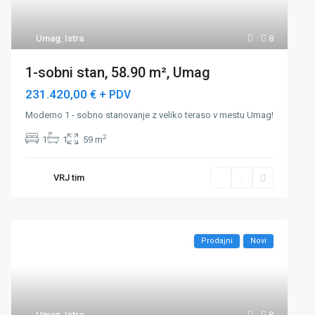
Umag
,
Istra
8
1-sobni stan, 58.90 m², Umag
231.420,00 €
+ PDV
Moderno 1 - sobno stanovanje z veliko teraso v mestu Umag!
2
1
1
59 m
VRJ tim
Prodajni
Novi
Umag
,
Istra
8