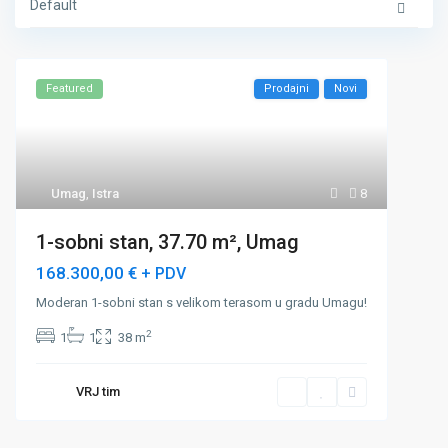
Default
Featured
Prodajni
Novi
Umag
,
Istra
8
1-sobni stan, 37.70 m², Umag
168.300,00 €
+ PDV
Moderan 1-sobni stan s velikom terasom u gradu Umagu!
2
1
1
38 m
VRJ tim