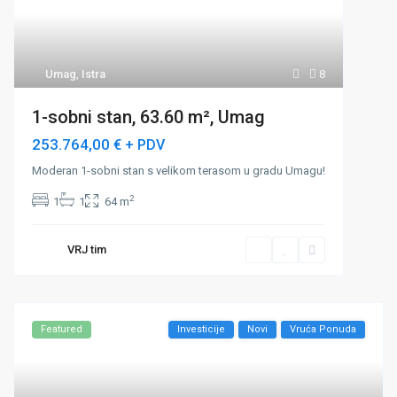
Umag
,
Istra
8
1-sobni stan, 63.60 m², Umag
253.764,00 €
+ PDV
Moderan 1-sobni stan s velikom terasom u gradu Umagu!
2
1
1
64 m
VRJ tim
Featured
Investicije
Novi
Vruća Ponuda