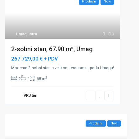
Prodajni
Novi
Umag
,
Istra
9
2-sobni stan, 67.90 m², Umag
267.729,00 €
+ PDV
Moderan 2-sobni stan s velikom terasom u gradu Umagu!
2
2
1
68 m
VRJ tim
Prodajni
Novi