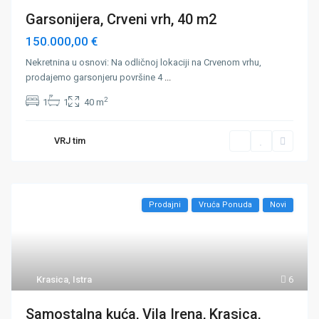
Garsonijera, Crveni vrh, 40 m2
150.000,00 €
Nekretnina u osnovi: Na odličnoj lokaciji na Crvenom vrhu,
prodajemo garsonjeru površine 4
...
2
1
1
40 m
VRJ tim
Prodajni
Vruća Ponuda
Novi
Krasica
,
Istra
6
Samostalna kuća, Vila Irena, Krasica,