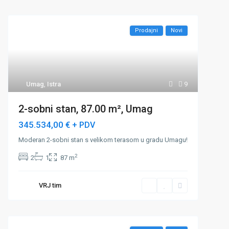
Prodajni
Novi
Umag
,
Istra
9
2-sobni stan, 87.00 m², Umag
345.534,00 €
+ PDV
Moderan 2-sobni stan s velikom terasom u gradu Umagu!
2
2
1
87 m
VRJ tim