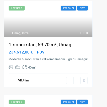
Featured
Prodajni
Novi
Umag
,
Istra
8
1-sobni stan, 59.70 m², Umag
234.612,00 €
+ PDV
Moderan 1-sobni stan s velikom terasom u gradu Umagu!
2
1
1
60 m
VRJ tim
Featured
Prodajni
Novi