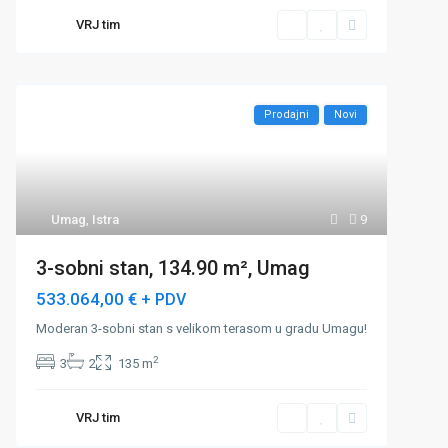
VRJ tim
Prodajni
Novi
Umag
,
Istra
9
3-sobni stan, 134.90 m², Umag
533.064,00 €
+ PDV
Moderan 3-sobni stan s velikom terasom u gradu Umagu!
2
3
2
135 m
VRJ tim