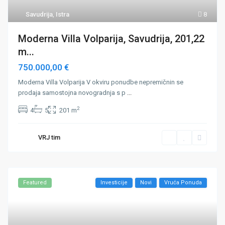
Savudrija
,
Istra
8
Moderna Villa Volparija, Savudrija, 201,22
m...
750.000,00 €
Moderna Villa Volparija V okviru ponudbe nepremičnin se
prodaja samostojna novogradnja s p
...
2
4
5
201 m
VRJ tim
Featured
Investicije
Novi
Vruća Ponuda