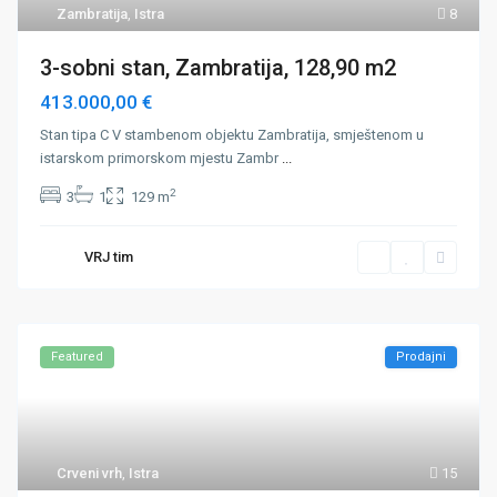
Zambratija
,
Istra
8
3-sobni stan, Zambratija, 128,90 m2
413.000,00 €
Stan tipa C V stambenom objektu Zambratija, smještenom u
istarskom primorskom mjestu Zambr
...
2
3
1
129 m
VRJ tim
Featured
Prodajni
Crveni vrh
,
Istra
15