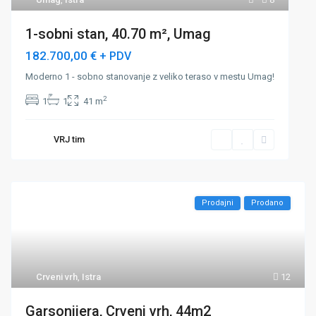
1-sobni stan, 40.70 m², Umag
182.700,00 €
+ PDV
Moderno 1 - sobno stanovanje z veliko teraso v mestu Umag!
2
1
1
41 m
VRJ tim
Prodajni
Prodano
Crveni vrh
,
Istra
12
Garsonijera, Crveni vrh, 44m2