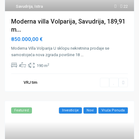
Savudrija
,
Istra
22
Moderna villa Volparija, Savudrija, 189,91
m...
850.000,00 €
Moderna Villa Volparija U sklopu nekretnina prodaje se
samostojeća nova zgrada površine 18
...
2
4
5
190 m
VRJ tim
Featured
Investicije
Novi
Vruća Ponuda