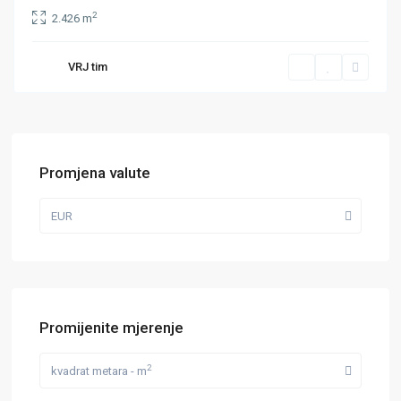
2
2.426 m
VRJ tim
Promjena valute
EUR
Promijenite mjerenje
2
kvadrat metara - m