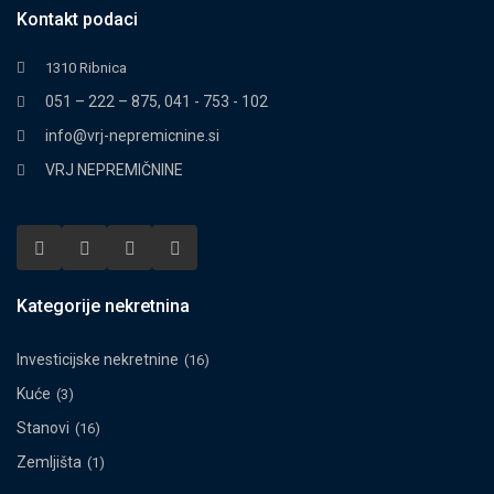
Kontakt podaci
1310 Ribnica
051 – 222 – 875, 041 - 753 - 102
info@vrj-nepremicnine.si
VRJ NEPREMIČNINE
Kategorije nekretnina
Investicijske nekretnine
(16)
Kuće
(3)
Stanovi
(16)
Zemljišta
(1)