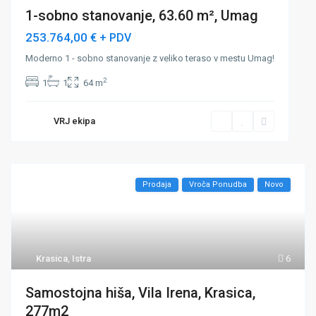
1-sobno stanovanje, 63.60 m², Umag
253.764,00 €
+ PDV
Moderno 1 - sobno stanovanje z veliko teraso v mestu Umag!
2
1
1
64 m
VRJ ekipa
Prodaja
Vroča Ponudba
Novo
Krasica
,
Istra
6
Samostojna hiša, Vila Irena, Krasica,
277m2