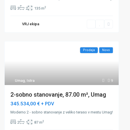
2
3
2
135 m
VRJ ekipa
Prodaja
Novo
Umag
,
Istra
9
2-sobno stanovanje, 87.00 m², Umag
345.534,00 €
+ PDV
Moderno 2 - sobno stanovanje z veliko teraso v mestu Umag!
2
2
1
87 m