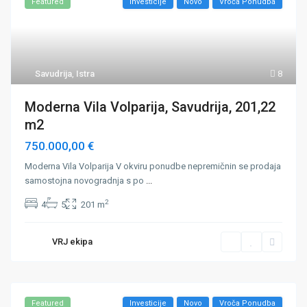
Featured
Investicije
Novo
Vroča Ponudba
Savudrija
,
Istra
8
Moderna Vila Volparija, Savudrija, 201,22
m2
750.000,00 €
Moderna Vila Volparija V okviru ponudbe nepremičnin se prodaja
samostojna novogradnja s po
...
2
4
5
201 m
VRJ ekipa
Featured
Investicije
Novo
Vroča Ponudba