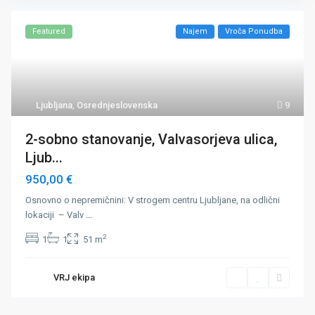
Featured
Najem
Vroča Ponudba
Ljubljana
,
Osrednjeslovenska
9
2-sobno stanovanje, Valvasorjeva ulica,
Ljub...
950,00 €
Osnovno o nepremičnini: V strogem centru Ljubljane, na odlični
lokaciji – Valv
...
2
1
1
51 m
VRJ ekipa