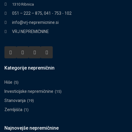
1310 Ribnica
051 – 222 – 875, 041 - 753 - 102
info@vrj-nepremicnine.si
VRJ NEPREMIČNINE
Kategorije nepremičnin
Hiše
(5)
Investicijske nepremičnine
(15)
Stanovanja
(19)
Zemljišča
(1)
Najnovejše nepremičnine