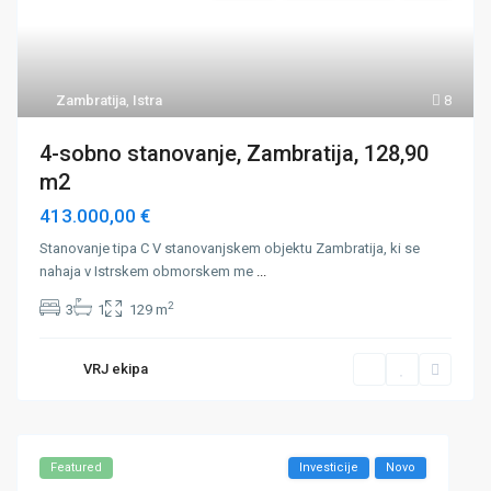
Zambratija
,
Istra
8
4-sobno stanovanje, Zambratija, 128,90
m2
413.000,00 €
Stanovanje tipa C V stanovanjskem objektu Zambratija, ki se
nahaja v Istrskem obmorskem me
...
2
3
1
129 m
VRJ ekipa
Featured
Investicije
Novo