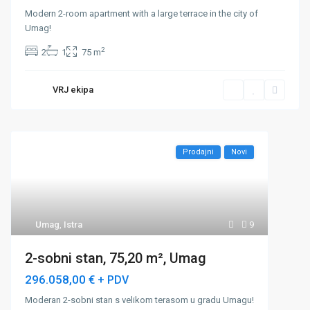
Modern 2-room apartment with a large terrace in the city of
Umag!
2
2
1
75 m
VRJ ekipa
Prodajni
Novi
Umag
,
Istra
9
2-sobni stan, 75,20 m², Umag
296.058,00 €
+ PDV
Moderan 2-sobni stan s velikom terasom u gradu Umagu!