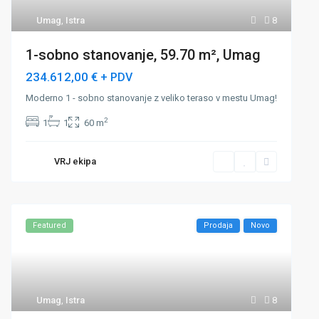
Umag
,
Istra
8
1-sobno stanovanje, 59.70 m², Umag
234.612,00 €
+ PDV
Moderno 1 - sobno stanovanje z veliko teraso v mestu Umag!
2
1
1
60 m
VRJ ekipa
Featured
Prodaja
Novo
Umag
,
Istra
8