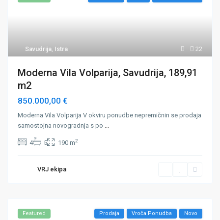
Savudrija
,
Istra
22
Moderna Vila Volparija, Savudrija, 189,91
m2
850.000,00 €
Moderna Vila Volparija V okviru ponudbe nepremičnin se prodaja
samostojna novogradnja s po
...
2
4
5
190 m
VRJ ekipa
Featured
Prodaja
Vroča Ponudba
Novo