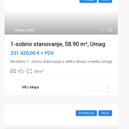
Umag
,
Istra
8
1-sobno stanovanje, 58.90 m², Umag
231.420,00 €
+ PDV
Moderno 1 - sobno stanovanje z veliko teraso v mestu Umag!
2
1
1
59 m
VRJ ekipa
Investicije
Novo