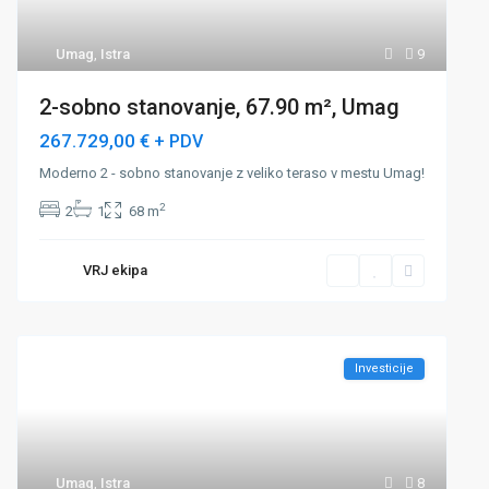
Umag
,
Istra
9
2-sobno stanovanje, 67.90 m², Umag
267.729,00 €
+ PDV
Moderno 2 - sobno stanovanje z veliko teraso v mestu Umag!
2
2
1
68 m
VRJ ekipa
Investicije
Umag
,
Istra
8