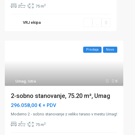
2
2
1
75 m
VRJ ekipa
Prodaja
Novo
Umag
,
Istra
9
2-sobno stanovanje, 75.20 m², Umag
296.058,00 €
+ PDV
Moderno 2 - sobno stanovanje z veliko teraso v mestu Umag!
2
2
1
75 m