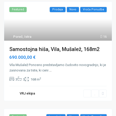
Featured
Prodaja
Novo
Vroča Ponudba
Poreč
,
Istra
16
Samostojna hiša, Vila, Mušalež, 168m2
690.000,00 €
Vila Mušalež Ponosno predstavljamo čudovito novogradnjo, ki je
zasnovana za tiste, ki ceni
...
2
3
3
168 m
VRJ ekipa