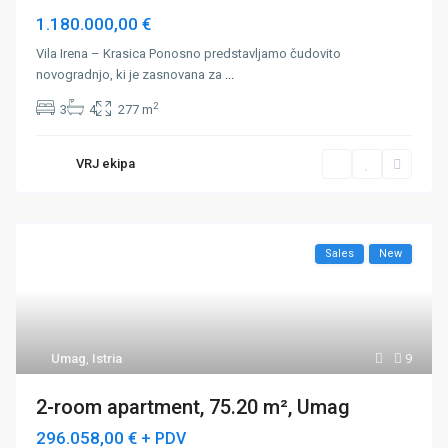
1.180.000,00 €
Vila Irena – Krasica Ponosno predstavljamo čudovito
novogradnjo, ki je zasnovana za
...
2
3
4
277 m
VRJ ekipa
Sales
New
Umag
,
Istria
9
2-room apartment, 75.20 m², Umag
296.058,00 €
+ PDV