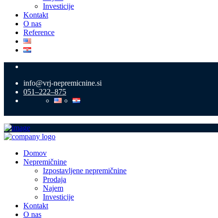
Investicije
Kontakt
O nas
Reference
info@vrj-nepremicnine.si
051–222–875
Domov
Nepremičnine
Izpostavljene nepremičnine
Prodaja
Najem
Investicije
Kontakt
O nas