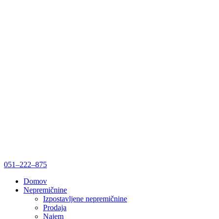
051–222–875
Domov
Nepremičnine
Izpostavljene nepremičnine
Prodaja
Najem