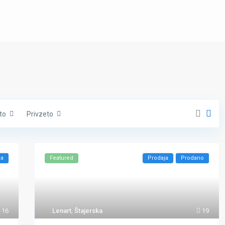
to
Privzeto
ba
Featured
Prodaja
Prodano
16
Lenart
,
Štajerska
19