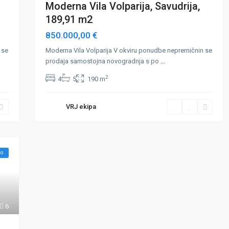
Moderna Vila Volparija, Savudrija,
189,91 m2
850.000,00 €
 se
Moderna Vila Volparija V okviru ponudbe nepremičnin se
prodaja samostojna novogradnja s po
...
2
4
5
190 m
VRJ ekipa
vo
6