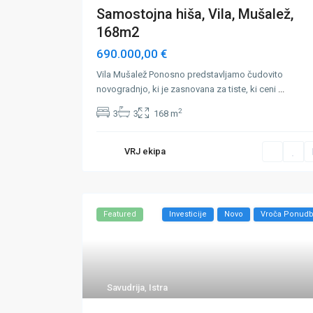
Samostojna hiša, Vila, Mušalež,
168m2
690.000,00 €
Vila Mušalež Ponosno predstavljamo čudovito
novogradnjo, ki je zasnovana za tiste, ki ceni
...
2
3
3
168 m
VRJ ekipa
Featured
Investicije
Novo
Vroča Ponud
Savudrija
,
Istra