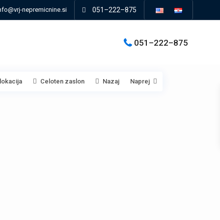
nfo@vrj-nepremicnine.si
051–222–875
051–222–875
lokacija
Celoten zaslon
Nazaj
Naprej