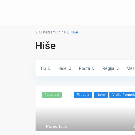
VRJ nepremičnine
Hiše
Hiše
Tip
Hiše
Pošta
Regija
Mes
Featured
Prodaja
Novo
Vroča Ponud
Poreč
,
Istra