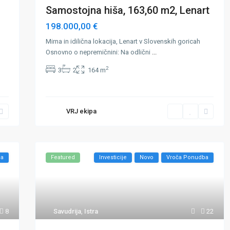
Samostojna hiša, 163,60 m2, Lenart
198.000,00 €
Mirna in idilična lokacija, Lenart v Slovenskih goricah
Osnovno o nepremičnini: Na odlični
...
2
3
2
164 m
VRJ ekipa
ba
Featured
Investicije
Novo
Vroča Ponudba
8
Savudrija
,
Istra
22