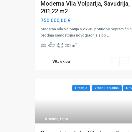
Moderna Vila Volparija, Savudrija,
201,22 m2
750.000,00 €
Moderna Vila Volparija V okviru ponudbe nepremičnin
prodaja samostojna novogradnja s po
...
2
4
5
201 m
VRJ ekipa
Prodaja
Vroča Ponudba
No
Krasica
,
Istra